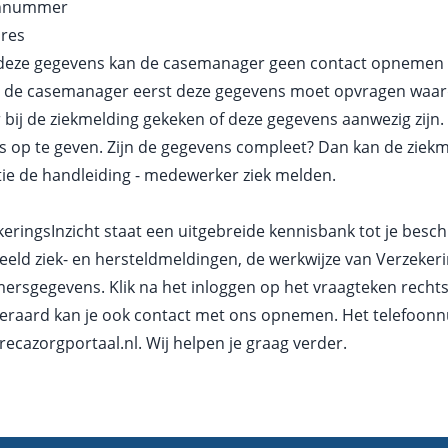
onnummer
dres
deze gegevens kan de casemanager geen contact opnemen 
t de casemanager eerst deze gegevens moet opvragen waard
 bij de ziekmelding gekeken of deze gegevens aanwezig zijn.
 op te geven. Zijn de gegevens compleet? Dan kan de ziek
tie de
handleiding - medewerker ziek melden
.
keringsInzicht staat een uitgebreide kennisbank tot je beschi
eeld ziek- en hersteldmeldingen, de werkwijze van Verzekerin
ersgegevens. Klik na het
inloggen
op het vraagteken rechts
teraard kan je ook contact met ons opnemen. Het telefoo
recazorgportaal.nl
. Wij helpen je graag verder.