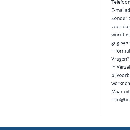
Telefo
E-maila
Zonder 
voor da
wordt er
gegevens
informa
Vragen?
In Verze
bijvoorb
werknem
Maar ui
info@ho