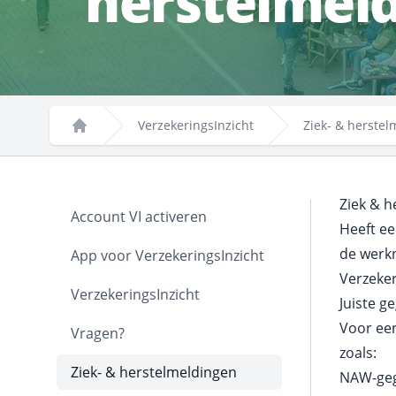
herstelmel
VerzekeringsInzicht
Ziek- & herste
Home
Ziek & h
Account VI activeren
Heeft ee
de werkn
App voor VerzekeringsInzicht
Verzeker
VerzekeringsInzicht
Juiste g
Voor ee
Vragen?
zoals:
Ziek- & herstelmeldingen
NAW-ge