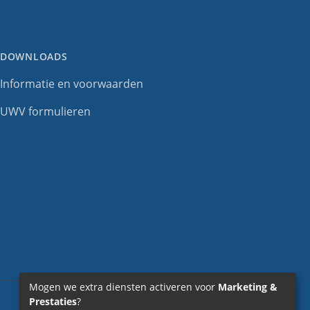
DOWNLOADS
Informatie en voorwaarden
UWV formulieren
Mogen we extra diensten activeren voor
Marketing &
Prestaties
?