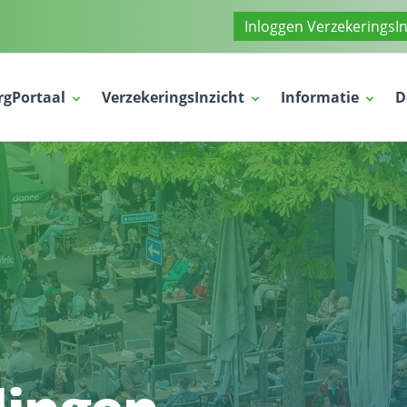
Inloggen VerzekeringsIn
ca ZorgPortaal
VerzekeringsInzicht
Informatie
D